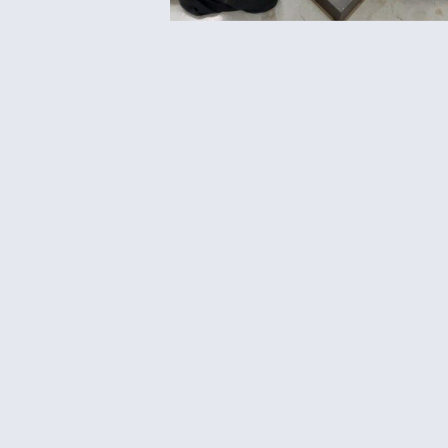
Choreographie der Dinge:
Synchronisierungen
WEITERLESEN »
+32 