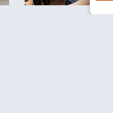
Erstes Buch der Baejjahn
Dance Company
veröffentlicht!
WEITERLESEN »
Baejjahn Dance Company VoG
Eupenerstraße 54, 4731 Eynatten
(0)48 / 77 85 553
–
info@baejjahn.be