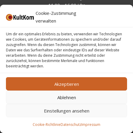
11.00 – 16.00 Uhr
Cookie-Zustimmung
verwalten
KultKom – Kgl. Kulturelles Komitee der Stadt Eupen VoG
Um dir ein optimales Erlebnis zu bieten, verwenden wir Technologien
wie Cookies, um Geräteinformationen zu speichern und/oder darauf
Neustraße 86, 4700 Eupen
zuzugreifen. Wenn du diesen Technologien zustimmst, können wir
+32 (0)87 / 74 00 28
–
info@kultkom.be
Daten wie das Surfverhalten oder eindeutige IDs auf dieser Website
verarbeiten. Wenn du deine Zustimmung nicht erteilst oder
zurückziehst, können bestimmte Merkmale und Funktionen
beeinträchtigt werden.
Akzeptieren
Newsletter
Ablehnen
Einstellungen ansehen
Cookie-Richtlinie
Datenschutz
Impressum