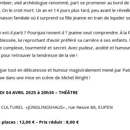
mbier, vieil archéologue renommé, part se promener au bord de la 
 On le croit mort. Un an et 14 jours plus tard, peu avant le réveillo
aison familiale où il surprend sa fille Jeanne en train de liquider se
 est-il parti ? Pourquoi revient-il ? Jeanne veut comprendre. À la f
e blessée, lui reprochant d’avoir préféré sa carrière à ses enfants.
e complexe, tourmenté et secret. Avec pudeur, acidité et humou
 pour retrouver la tendresse de la vie !
ogue tout en délicatesse et humour magistralement mené par Pat
w dans une mise en scène de Michel Wright !
I 04 AVRIL 2025 à 20h30 – THÉÂTRE
 CULTUREL «JÜNGLINGSHAUS» , rue Neuve 86, EUPEN
 places : 12,00 € – Prix réduit : 8,00 €