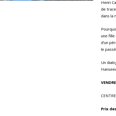
Henri Ca
de trace.
dans la m
Pourquoi
une fill
d’un pèr
le passé
Un dial
Hanseeu
VENDRED
CENTRE
Prix des