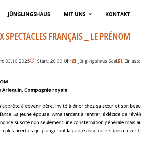
JÜNGLINGSHAUS
MIT UNS
KONTAKT
X SPECTACLES FRANÇAIS _ LE PRÉNOM
m: 03.10.2025
Start: 20:00 Uhr
Jünglingshaus Saal
Einlass
NOM
 Arlequin, Compagnie royale
s’apprête à devenir père. Invité à diner chez sa sœur et son beau-
fance. Sa jeune épouse, Anna tardant à rentrer, il décide de révél
nonce suscite non seulement une consternation générale mais au
en plus acerbes qui plongeront la petite assemblée dans un vérit