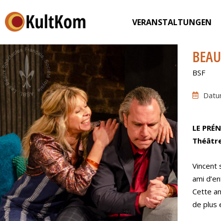
VERANSTALTUNGEN
BEAU
BSF
Datu
LE PRÉ
Théâtre
Vincent 
ami d’en
Cette an
de plus 