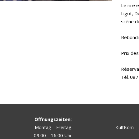
Le rire 
Ligot, D
scène de
Rebondis
Prix des
Réservat
Tél. 087
Öffnungszeiten:
Montag – Freitag
KultKom – 
09.00 – 16.00 Uhr