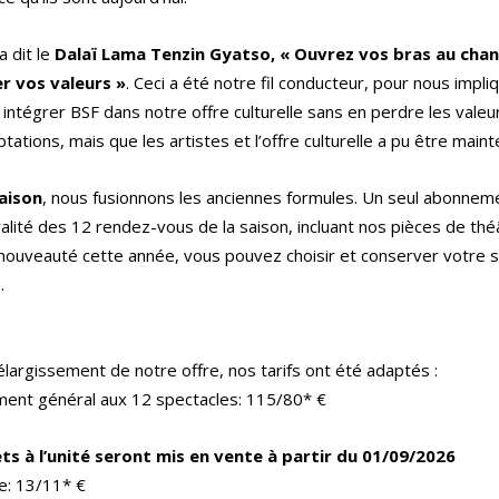
 dit le
Dalaï Lama Tenzin Gyatso, « Ouvrez vos bras au chan
er vos valeurs »
. Ceci a été notre fil conducteur, pour nous impl
 intégrer BSF dans notre offre culturelle sans en perdre les valeurs 
tations, mais que les artistes et l’offre culturelle a pu être mai
aison
, nous fusionnons les anciennes formules. Un seul abonne
gralité des 12 rendez-vous de la saison, incluant nos pièces de th
ouveauté cette année, vous pouvez choisir et conserver votre si
.
’élargissement de notre offre, nos tarifs ont été adaptés :
ent général aux 12 spectacles: 115/80* €
lets à l’unité seront mis en vente à partir du 01/09/2026
e: 13/11* €