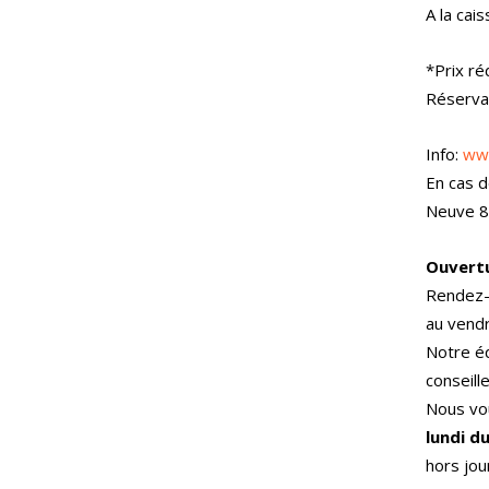
A la cai
*Prix ré
Réserva
Info:
ww
En cas 
Neuve 8
Ouvertur
Rendez-v
au vendr
Notre é
conseill
Nous vo
lundi d
hors jour