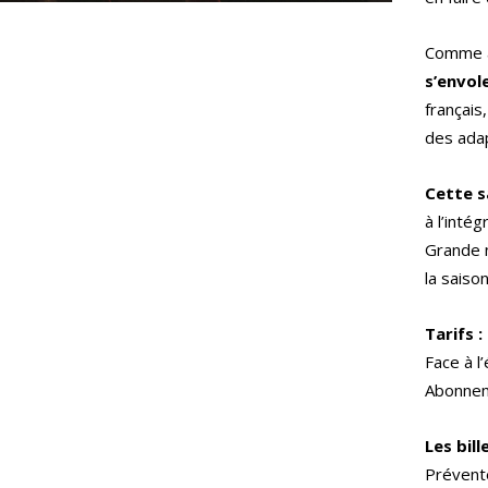
Comme a
s’envol
français,
des adap
Cette s
à l’inté
Grande n
la saison
Tarifs :
Face à l
Abonnem
Les bil
Prévent