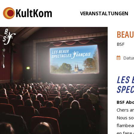
VERANSTALTUNGEN
BEAU
BSF
Datu
BSF Ab
Chers am
Nous sou
flambea
en faire 