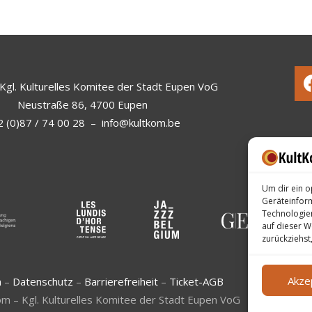
Kgl. Kulturelles Komitee der Stadt Eupen VoG
Neustraße 86, 4700 Eupen
 (0)87 / 74 00 28
–
info@kultkom.be
Um dir ein o
Geräteinfor
Technologien
auf dieser W
zurückziehst
Akze
m
–
Datenschutz
–
Barrierefreiheit
–
Ticket-AGB
m – Kgl. Kulturelles Komitee der Stadt Eupen VoG