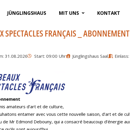
JÜNGLINGSHAUS
MIT UNS
KONTAKT
X SPECTACLES FRANÇAIS _ ABONNEMENT
m: 31.08.2026
Start: 09:00 Uhr
Jünglingshaus Saal
Einlass
onnement
is amateurs d’art et de culture,
haitons entamer avec vous cette nouvelle saison, d’art et de cult
u de Mr Edmond Debouny, qui a consacré beaucoup d’énergie aux
ce qu’ils sont aujourd’hui.