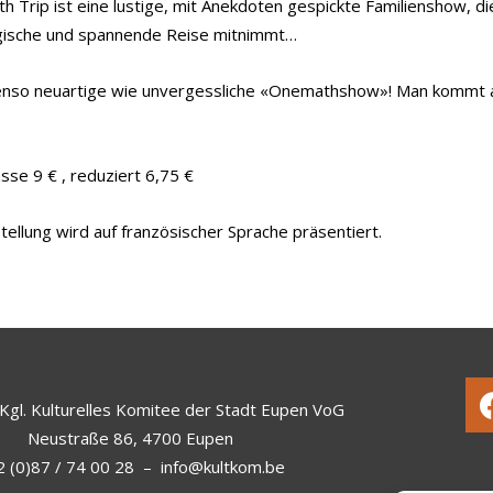
h Trip ist eine lustige, mit Anekdoten gespickte Familienshow, die
ische und spannende Reise mitnimmt…
enso neuartige wie unvergessliche «Onemathshow»! Man kommt 
se 9 € , reduziert 6,75 €
tellung wird auf französischer Sprache präsentiert.
Kgl. Kulturelles Komitee der Stadt Eupen VoG
Neustraße 86, 4700 Eupen
 (0)87 / 74 00 28
–
info@kultkom.be