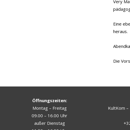
Very Mat
pädagog
Eine eb
heraus.
Abendkas
Die Vors
Öffnungszeiten:
Montag – Freitag
KultKom – 
09.00 – 16.00 Uhr
außer Dienstag
+32