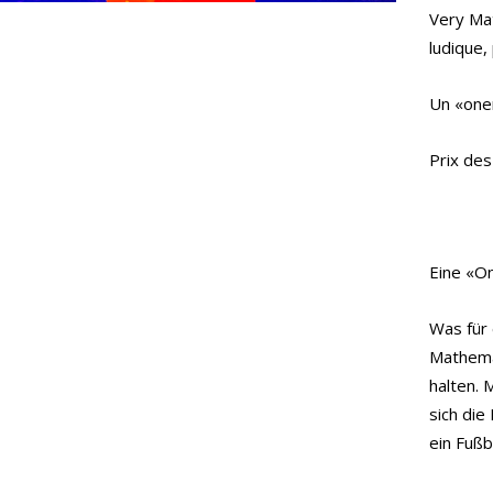
Very Mat
ludique
Un «onem
Prix des 
Eine «O
Was für 
Mathemat
halten. 
sich die
ein Fußb