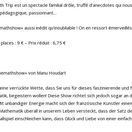
h Trip est un spectacle familial drôle, truffé d’anecdotes qui n
, pédagogique, passionnant…
athshow» aussi inédit qu’inoubliable ! On en ressort émerveillés
places : 9 € – Prix réduit : 6,75 €
nemathshow» von Manu Houdart
eine verrückte Wette, dass Sie uns für dieses faszinierende und 
ik, begeistern wollen! Diese Show richtet sich jedoch sogar an di
Mit unbändiger Energie macht sich der französische Künstler eine
 Mathematik überall in unserem Leben versteckt, dass der Satz de
allspiel einschleichen kann, dass Glück und Liebe von einer einf