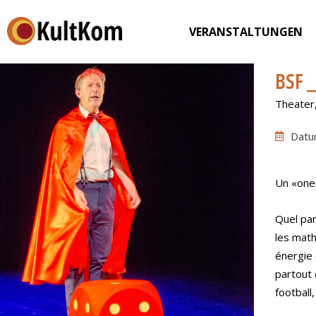
VERANSTALTUNGEN
BSF 
Theater
Datu
Un «one
Quel par
les math
énergie 
partout 
football