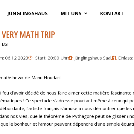
JÜNGLINGSHAUS
MIT UNS
KONTAKT
_ VERY MATH TRIP
,
BSF
m: 06.12.2023
Start: 20:00 Uhr
Jünglingshaus Saal
Einlass
mathshow» de Manu Houdart
i fou d’avoir décidé de nous faire aimer cette matière fascinante
ématiques ! Ce spectacle s’adresse pourtant même à ceux qui p
débordante, l’artiste français s’amuse à nous démontrer que le
dans nos vies, que le théorème de Pythagore peut se glisser (inc
, que le bonheur et l’amour peuvent dépendre d’une simple équat