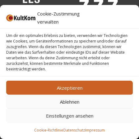
Cookie-Zustimmung
verwalten
Um dir ein optimales Erlebnis zu bieten, verwenden wir Technologien
wie Cookies, um Geräteinformationen zu speichern und/oder darauf
zuzugreifen. Wenn du diesen Technologien zustimmst, können wir
Daten wie das Surfverhalten oder eindeutige IDs auf dieser Website
verarbeiten. Wenn du deine Zustimmung nicht erteilst oder
zurückziehst, können bestimmte Merkmale und Funktionen
beeinträchtigt werden.
Akzeptieren
Ablehnen
Impressum
–
Datenschutz
–
Barrierefreiheit
–
Ticket-AGB
Einstellungen ansehen
©
2026
KultKom – Kgl. Kulturelles Komitee der Stadt Eupen
VoG
Cookie-Richtlinie
Datenschutz
Impressum