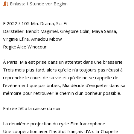
Einlass: 1 Stunde vor Beginn
F 2022 / 105 Min. Drama, Sci-Fi
Darsteller: Benoît Magimel, Grégoire Colin, Maya Sansa,
Virginie Efira, Amadou Mbow
Regie: Alice Winocour
À Paris, Mia est prise dans un attentat dans une brasserie.
Trois mois plus tard, alors qu’elle n’a toujours pas réussi à
reprendre le cours de sa vie et qu’elle ne se rappelle de
l’évènement que par bribes, Mia décide d’enquêter dans sa
mémoire pour retrouver le chemin d’un bonheur possible.
Entrée 5€ à la caisse du soir
La deuxième projection du cycle Film francophone.
Une coopération avec l’Institut français d’Aix-la-Chapelle