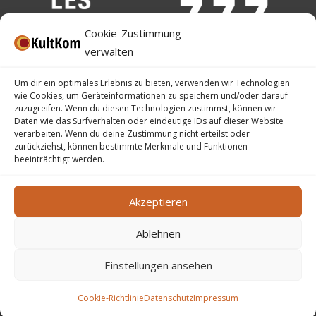
Cookie-Zustimmung
verwalten
Um dir ein optimales Erlebnis zu bieten, verwenden wir Technologien
wie Cookies, um Geräteinformationen zu speichern und/oder darauf
zuzugreifen. Wenn du diesen Technologien zustimmst, können wir
Daten wie das Surfverhalten oder eindeutige IDs auf dieser Website
verarbeiten. Wenn du deine Zustimmung nicht erteilst oder
zurückziehst, können bestimmte Merkmale und Funktionen
beeinträchtigt werden.
Akzeptieren
Ablehnen
Impressum
–
Datenschutz
–
Barrierefreiheit
–
Ticket-AGB
Einstellungen ansehen
©
2026
KultKom – Kgl. Kulturelles Komitee der Stadt Eupen
VoG
Cookie-Richtlinie
Datenschutz
Impressum