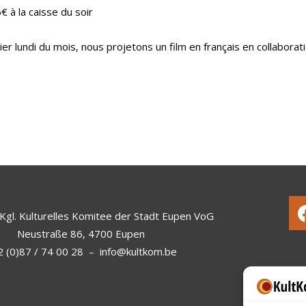
€ à la caisse du soir
er lundi du mois, nous projetons un film en français en collaboratio
Kgl. Kulturelles Komitee der Stadt Eupen VoG
Neustraße 86, 4700 Eupen
 (0)87 / 74 00 28
–
info@kultkom.be