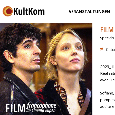
VERANSTALTUNGEN
FILM
Specials
Datu
2023_1h
Réalisat
avec Ha
Sofiane,
pompes f
adulte e