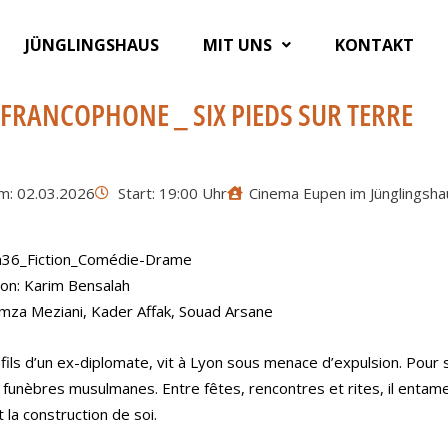
JÜNGLINGSHAUS
MIT UNS
KONTAKT
 FRANCOPHONE _ SIX PIEDS SUR TERRE
m: 02.03.2026
Start: 19:00 Uhr
Cinema Eupen im Jünglingsha
36_Fiction_Comédie-Drame
ion: Karim Bensalah
mza Meziani, Kader Affak, Souad Arsane
 fils d’un ex-diplomate, vit à Lyon sous menace d’expulsion. Pour se
unèbres musulmanes. Entre fêtes, rencontres et rites, il entame 
t la construction de soi.