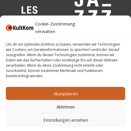
Cookie-Zustimmung
verwalten
Um dir ein optimales Erlebnis zu bieten, verwenden wir Technologien
wie Cookies, um Geräteinformationen zu speichern und/oder darauf
zuzugreifen. Wenn du diesen Technologien zustimmst, können wir
Daten wie das Surfverhalten oder eindeutige IDs auf dieser Website
verarbeiten. Wenn du deine Zustimmung nicht erteilst oder
zurückziehst, können bestimmte Merkmale und Funktionen
beeinträchtigt werden.
Akzeptieren
Ablehnen
Impressum
–
Datenschutz
–
Barrierefreiheit
–
Ticket-AGB
Einstellungen ansehen
©
2026
KultKom – Kgl. Kulturelles Komitee der Stadt Eupen
VoG