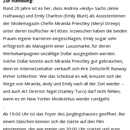
Zur Handlung:
Rund 20 Jahre ist es her, dass Andrea «Andy» Sachs (Anne
Hathaway) und Emily Charlton (Emily Blunt) als Assistentinnen
der Modemagazin-Chefin Miranda Priestley (Meryl Streep)
unter deren teuflischer Art litten. Inzwischen haben die beiden
Frauen eigene Karrieren eingeschlagen, Emily sogar sehr
erfolgreich als Managerin einer Luxusmarke, für deren
Werbekampagnen unzählige Dollar ausgegeben werden.
Solche Dollar könnte auch Miranda Priestley gut gebrauchen,
denn im Internetzeitalter verkauft sich ihre Zeitschrift Runway
immer schlechter. Wie das Schicksal es will, kreuzen sich die
Wege von Miranda, Andy und Emily nach all der Zeit wieder –
und auch Art Director Nigel (Stanley Tucci) darf nicht fehlen,
wenn es im New Yorker Modezirkus wieder rundgeht.
.
Ab 19:00 Uhr ist das Foyer des Jünglingshauses geöffnet. Bei
einem Gläschen können sich die Gäste auf den Film
einstimmen, der wie immer um 20:00 Uhr startet und gute