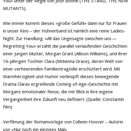
You» unter der Regie von Josh Boone (THE STAND, THE NEW
MUTANTS).
Wie immer kommt dieses «große Gefühl» dann nur für Frauen
in unser Kino – der Hühnerband ist nämlich eine reine Ladies-
Night. Zur Handlung: «All das Ungesagte zwischen uns —
Regretting You» erzählt die parallel verlaufenden Geschichten
einer jungen Mutter, Morgan Grant (Allison Williams), und ihrer
16-jährigen Tochter Clara (Mckenna Grace), deren Welt von
einer verheerenden Familientragödie erschüttert wird. Mit
Warmherzigkeit und Humor verknüpft dieses bewegende
Drama Claras ergreifende Coming-of-Age-Geschichte mit
Morgans emotionaler Reise, die mit Blick in ihre eigene
Vergangenheit ihre Zukunft neu definiert. (Quelle: Constantin
Film)
Verfilmung der Romanvorlage von Colleen Hoover – Autorin
von «Nur noch ein einziges Mal»