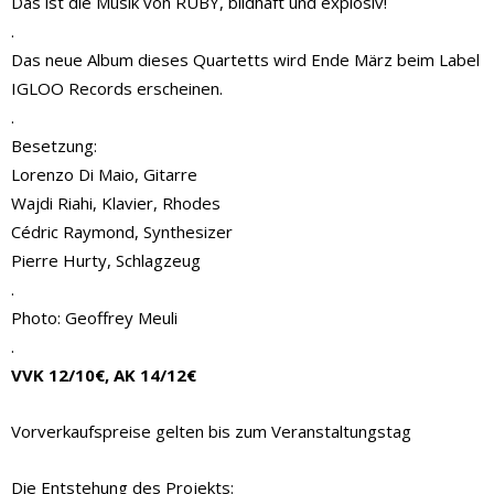
Das ist die Musik von RUBY, bildhaft und explosiv!
.
Das neue Album dieses Quartetts wird Ende März beim Label
IGLOO Records erscheinen.
.
Besetzung:
Lorenzo Di Maio, Gitarre
Wajdi Riahi, Klavier, Rhodes
Cédric Raymond, Synthesizer
Pierre Hurty, Schlagzeug
.
Photo: Geoffrey Meuli
.
VVK 12/10€, AK 14/12€
Vorverkaufspreise gelten bis zum Veranstaltungstag
Die Entstehung des Projekts: