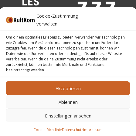
Cookie-Zustimmung
verwalten
Um dir ein optimales Erlebnis zu bieten, verwenden wir Technologien
wie Cookies, um Geräteinformationen zu speichern und/oder darauf
zuzugreifen. Wenn du diesen Technologien zustimmst, können wir
Daten wie das Surfverhalten oder eindeutige IDs auf dieser Website
verarbeiten. Wenn du deine Zustimmung nicht erteilst oder
zurückziehst, können bestimmte Merkmale und Funktionen
beeinträchtigt werden.
Akzeptieren
Ablehnen
Impressum
–
Datenschutz
–
Barrierefreiheit
–
Ticket-AGB
Einstellungen ansehen
©
2026
KultKom – Kgl. Kulturelles Komitee der Stadt Eupen
VoG
Cookie-Richtlinie
Datenschutz
Impressum