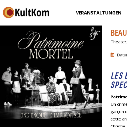
VERANSTALTUNGEN
BEAU
Theater
Datu
Patrimo
Un crim
garçon d
cette an
Christie.