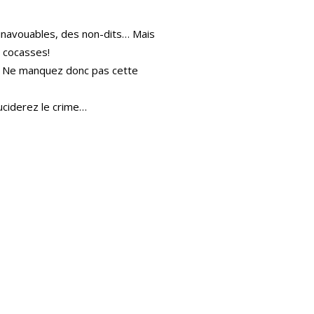
s inavouables, des non-dits… Mais
… cocasses!
as. Ne manquez donc pas cette
luciderez le crime…