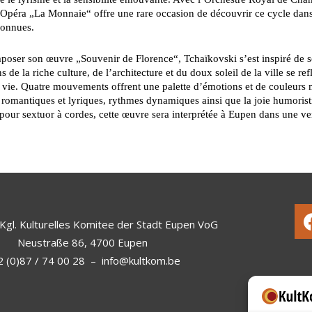
’Opéra „La Monnaie“ offre une rare occasion de découvrir ce cycle dans 
connues.
oser son œuvre „Souvenir de Florence“, Tchaïkovski s’est inspiré de so
s de la riche culture, de l’architecture et du doux soleil de la ville se re
 vie. Quatre mouvements offrent une palette d’émotions et de couleurs 
romantiques et lyriques, rythmes dynamiques ainsi que la joie humoristiq
 pour sextuor à cordes, cette œuvre sera interprétée à Eupen dans une v
Kgl. Kulturelles Komitee der Stadt Eupen VoG
Neustraße 86, 4700 Eupen
 (0)87 / 74 00 28
–
info@kultkom.be