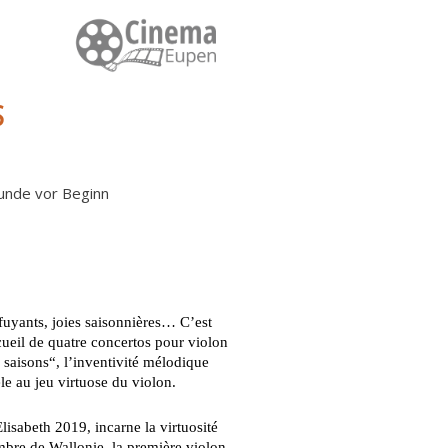
S
tunde vor Beginn
fuyants, joies saisonnières… C’est
ueil de quatre concertos pour violon
saisons“, l’inventivité mélodique
e au jeu virtuose du violon.
isabeth 2019, incarne la virtuosité
mbre de Wallonie, la première violon