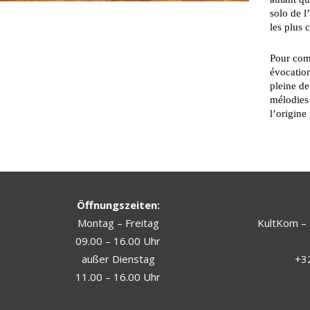
solo de l
les plus 
Pour comp
évocation
pleine de
mélodies 
l’origine
Öffnungszeiten:
Montag – Freitag
KultKom – 
09.00 – 16.00 Uhr
außer Dienstag
+32
11.00 – 16.00 Uhr