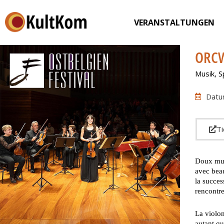
VERANSTALTUNGEN
ORCW
Musik
,
S
Datu
Ti
Doux murm
avec beau
la succes
rencontre
La violon
autant qu