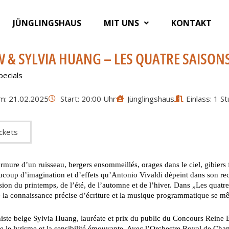
JÜNGLINGSHAUS
MIT UNS
KONTAKT
 & SYLVIA HUANG – LES QUATRE SAISON
pecials
m: 21.02.2025
Start: 20:00 Uhr
Jünglingshaus
Einlass: 1 S
ckets
ure d’un ruisseau, bergers ensommeillés, orages dans le ciel, gibiers 
coup d’imagination et d’effets qu’Antonio Vivaldi dépeint dans son rec
sion du printemps, de l’été, de l’automne et de l’hiver.
Dans „Les quatre 
 la connaissance précise d’écriture et la musique programmatique se mêl
iste belge Sylvia Huang, lauréate et prix du public du Concours Reine El
e le lyrisme et la sensibilité émouvante. Avec l’Orchestre Royal de Cha