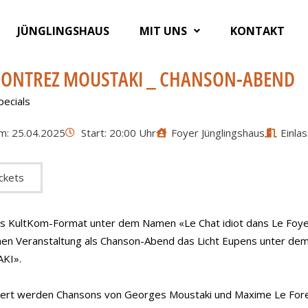
JÜNGLINGSHAUS
MIT UNS
KONTAKT
ONTREZ MOUSTAKI _ CHANSON-ABEND
pecials
m: 25.04.2025
Start: 20:00 Uhr
Foyer Jünglingshaus
Einla
ckets
s KultKom-Format unter dem Namen «Le Chat idiot dans Le Foyer 
chen Veranstaltung als Chanson-Abend das Licht Eupens unter 
KI».
iert werden Chansons von Georges Moustaki und Maxime Le Fores