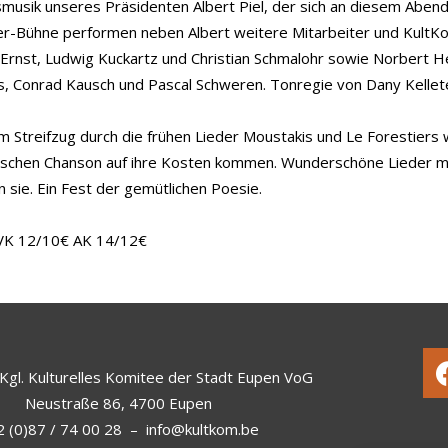
smusik unseres Präsidenten Albert Piel, der sich an diesem Abend
er-Bühne performen neben Albert weitere Mitarbeiter und KultK
 Ernst, Ludwig Kuckartz und Christian Schmalohr sowie Norbert He
rs, Conrad Kausch und Pascal Schweren. Tonregie von Dany Kellet
m Streifzug durch die frühen Lieder Moustakis und Le Forestiers
ischen Chanson auf ihre Kosten kommen. Wunderschöne Lieder mi
 sie. Ein Fest der gemütlichen Poesie.
VK 12/10€ AK 14/12€
Kgl. Kulturelles Komitee der Stadt Eupen VoG
Neustraße 86, 4700 Eupen
 (0)87 / 74 00 28
–
info@kultkom.be