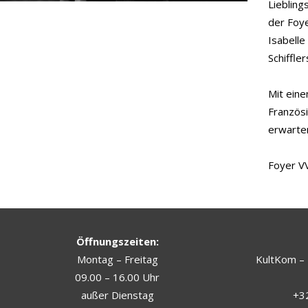
Liebling
der Foy
Isabelle
Schiffle
Mit eine
Französ
erwarten
Foyer V
Öffnungszeiten:
Montag – Freitag
KultKom – 
09.00 – 16.00 Uhr
außer Dienstag
+32