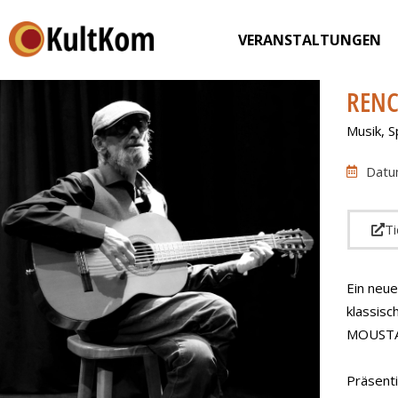
VERANSTALTUNGEN
RENC
Musik
,
S
Datu
Ti
Ein neue
klassis
MOUSTA
Präsent