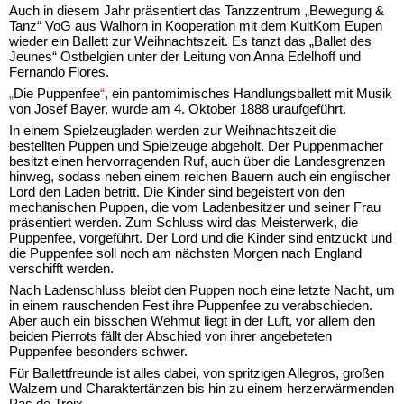
Auch in diesem Jahr präsentiert das Tanzzentrum
„Bewegung &
Tanz“
VoG aus Walhorn in Kooperation mit dem
KultKom
Eupen
wieder ein Ballett zur Weihnachtszeit. Es tanzt das „Ballet des
Jeunes“ Ostbelgien unter der Leitung von Anna Edelhoff und
Fernando Flores.
„
Die Puppenfee
“
, ein pantomimisches Handlungsballett mit Musik
von Josef Bayer, wurde am 4. Oktober 1888 uraufgeführt.
In einem Spielzeugladen werden zur Weihnachtszeit
die
bestellten
Puppen und Spielzeuge abgeholt. Der Puppenmacher
besitzt einen hervorragenden Ruf, auch über die Landesgrenzen
hinweg, sodass neben einem reichen Bauern auch ein englischer
Lord den Laden betritt. Die Kinder sind begeistert von den
mechanischen Puppen, die vom Ladenbesitzer und seiner Frau
präsentiert werden. Zum Schluss wird das Meisterwerk, die
Puppenfee, vorgeführt. Der Lord und die Kinder sind entzückt und
die Puppenfee soll noch am nächsten Morgen nach England
verschifft werden.
Nach Ladenschluss bleibt den Puppen noch eine letzte Nacht, um
in einem rauschenden Fest ihre Puppenfee zu verabschieden.
Aber auch ein bisschen Wehmut liegt in der Luft,
vor allem
den
beiden Pierrots fällt der Abschied von ihrer angebeteten
Puppenfee besonders schwer.
Für Ballettfreunde ist alles dabei, von spritzigen Allegros, großen
Walzern und Charaktertänzen bis hin zu einem herzerwärmenden
Pas de Troix.