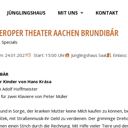
JÜNGLINGSHAUS
MIT UNS
KONTAKT
EROPER THEATER AACHEN BRUNDIBÁR
,
Specials
m: 24.01.2027
Start: 15:00 Uhr
Jünglingshaus Saal
Einlass
BÀR
r Kinder von Hans Krása
n Adolf Hoffmeister
für zwei Klaviere von Peter Müller
und in Sorge, der kranken Mutter keine Milch kaufen zu können, 
ček, mit Straßenmusik ihr Geld zu verdienen. Der grimmige Dreho
nen einen Strich durch die Rechnung. Mit Hilfe vieler Tiere und d