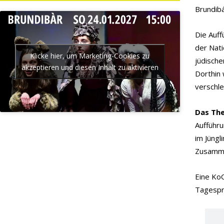
Brundib
Die Auff
der Nati
Klicke hier, um Marketing-Cookies zu
jüdische
akzeptieren und diesen Inhalt zu aktivieren
Dorthin 
verschl
Das The
Aufführu
im Jüng
Zusammen
Eine Ko
Tagespr