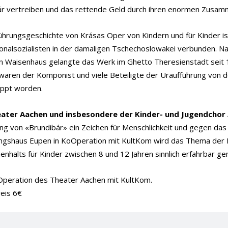
ár vertreiben und das rettende Geld durch ihren enormen Zusamm
ührungsgeschichte von Krásas Oper von Kindern und für Kinder i
onalsozialisten in der damaligen Tschechoslowakei verbunden. Na
n Waisenhaus gelangte das Werk im Ghetto Theresienstadt seit 
waren der Komponist und viele Beteiligte der Uraufführung von d
eppt worden.
ater Aachen und insbesondere der Kinder- und Jugendchor
ng von «Brundibár» ein Zeichen für Menschlichkeit und gegen das
lingshaus Eupen in KoOperation mit KultKom wird das Thema der 
halts für Kinder zwischen 8 und 12 Jahren sinnlich erfahrbar ge
Operation des Theater Aachen mit KultKom.
eis 6€