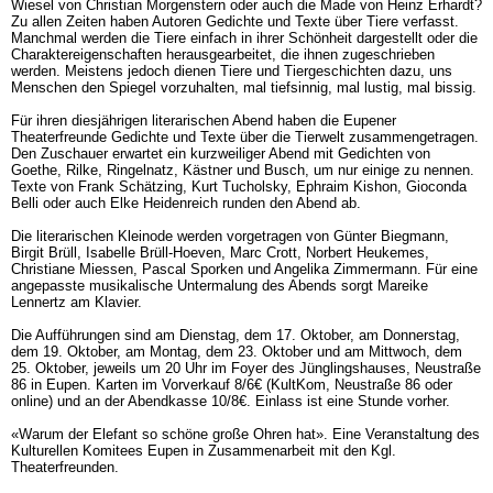
Wiesel von Christian Morgenstern oder auch die Made von Heinz Erhardt?
Zu allen Zeiten haben Autoren Gedichte und Texte über Tiere verfasst.
Manchmal werden die Tiere einfach in ihrer Schönheit dargestellt oder die
Charaktereigenschaften herausgearbeitet, die ihnen zugeschrieben
werden. Meistens jedoch dienen Tiere und Tiergeschichten dazu, uns
Menschen den Spiegel vorzuhalten, mal tiefsinnig, mal lustig, mal bissig.
Für ihren diesjährigen literarischen Abend haben die Eupener
Theaterfreunde Gedichte und Texte über die Tierwelt zusammengetragen.
Den Zuschauer erwartet ein kurzweiliger Abend mit Gedichten von
Goethe, Rilke, Ringelnatz, Kästner und Busch, um nur einige zu nennen.
Texte von Frank Schätzing, Kurt Tucholsky, Ephraim Kishon, Gioconda
Belli oder auch Elke Heidenreich runden den Abend ab.
Die literarischen Kleinode werden vorgetragen von Günter Biegmann,
Birgit Brüll, Isabelle Brüll-Hoeven, Marc Crott, Norbert Heukemes,
Christiane Miessen, Pascal Sporken und Angelika Zimmermann. Für eine
angepasste musikalische Untermalung des Abends sorgt Mareike
Lennertz am Klavier.
Die Aufführungen sind am Dienstag, dem 17. Oktober, am Donnerstag,
dem 19. Oktober, am Montag, dem 23. Oktober und am Mittwoch, dem
25. Oktober, jeweils um 20 Uhr im Foyer des Jünglingshauses, Neustraße
86 in Eupen. Karten im Vorverkauf 8/6€ (KultKom, Neustraße 86 oder
online) und an der Abendkasse 10/8€. Einlass ist eine Stunde vorher.
«Warum der Elefant so schöne große Ohren hat». Eine Veranstaltung des
Kulturellen Komitees Eupen in Zusammenarbeit mit den Kgl.
Theaterfreunden.