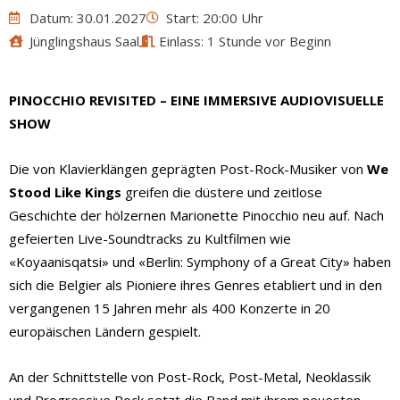
Datum: 30.01.2027
Start: 20:00 Uhr
Jünglingshaus Saal
Einlass: 1 Stunde vor Beginn
PINOCCHIO REVISITED – EINE IMMERSIVE AUDIOVISUELLE
SHOW
Die von Klavierklängen geprägten Post-Rock-Musiker von
We
Stood Like Kings
greifen die düstere und zeitlose
Geschichte der hölzernen Marionette Pinocchio neu auf. Nach
gefeierten Live-Soundtracks zu Kultfilmen wie
«Koyaanisqatsi» und «Berlin: Symphony of a Great City» haben
sich die Belgier als Pioniere ihres Genres etabliert und in den
vergangenen 15 Jahren mehr als 400 Konzerte in 20
europäischen Ländern gespielt.
An der Schnittstelle von Post-Rock, Post-Metal, Neoklassik
und Progressive Rock setzt die Band mit ihrem neuesten