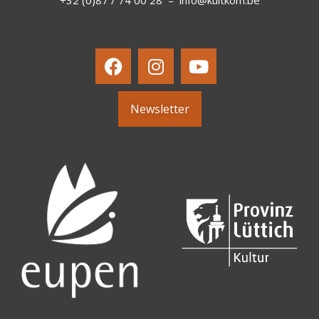
+32 (0)87 / 74 00 28
–
info@kultkom.be
Newsletter