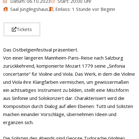
Datum: 06.10.2023
Start: 20:00 Uhr
Saal Jünglingshaus
Einlass: 1 Stunde vor Beginn
Tickets
Das Ostbelgienfestival präsentiert.
Von einer längeren Mannheim-Paris-Reise nach Salzburg
zurückkehrend, komponierte Mozart 1779 seine „Sinfonia
concertante“ für Violine und Viola. Das Werk, in dem die Violine
und Viola ihre Klangfarben vermischen, um gewissermaßen
ein achtsaitiges Instrument zu bilden, stellt eine Mischform
aus Sinfonie und Solokonzert dar. Charakterisiert wird die
Komposition durch Dialog auf allen Ebenen: Tutti und Solisten
machen einander Vorschläge, übernehmen Ideen und
ergänzen sich.
Die Solisten des Abends sind George Tudorache (Violine),