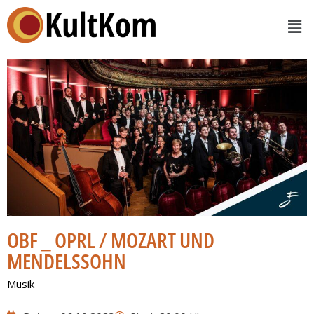
OBF _ OPRL / MOZART UND
MENDELSSOHN
Musik