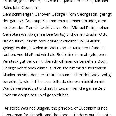
Crichton, John Cleese, 108 min mit Jamie Lee Curtis, Michael
Palin, John Cleese u.a.
Dem schmierigen Ganoven George (Tom Georgeson) gelingt
der ganz große Coup. Zusammen mit seinem Bruder, dem
stotternden Tierschutzaktivisten Ken (Michael Palin), seiner
Geliebten Wanda (Jamie Lee Curtis) und deren Bruder Otto
(Kevin Kline), einem pseudointellektuellen Ex-CIA-Killer,
gelingt es ihm, Juwelen im Wert von 13 Millionen Pfund zu
rauben. Anschließend wird die Beute in einem abgelegenen
Versteck gut verwahrt, danach will man weitersehen. Doch
George kehrt noch einmal zurück und nimmt die kostbaren
Klunker an sich, denn er traut Otto nicht über den Weg. Völlig
berechtigt, wie sich herausstellt, da dieser mitnichten mit
Wanda verwandt ist und mit ihr zusammen die ganze Zeit
über ein doppeltes Spiel gespielt hat.
«Aristotle was not Belgian, the principle of Buddhism is not
‘every man for himself’, and the London Underground is not a