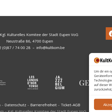
Kgl. Kulturelles Komitee der Stadt Eupen VoG
Neustraße 86, 4700 Eupen
 (0)87 / 74 00 28
–
info@kultkom.be
Um dir ein o
Geräteinfor
Technologien
auf dieser W
zurückziehst
Akze
m
–
Datenschutz
–
Barrierefreiheit
–
Ticket-AGB
m – Kgl. Kulturelles Komitee der Stadt Eupen VoG