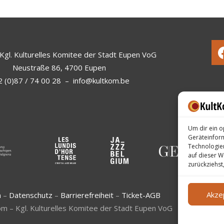
Kgl. Kulturelles Komitee der Stadt Eupen VoG
Neustraße 86, 4700 Eupen
 (0)87 / 74 00 28
–
info@kultkom.be
Um dir ein o
Geräteinfor
Technologien
auf dieser W
zurückziehst
Akze
m
–
Datenschutz
–
Barrierefreiheit
–
Ticket-AGB
m – Kgl. Kulturelles Komitee der Stadt Eupen VoG